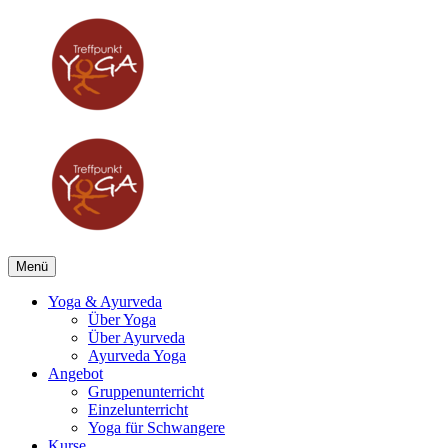
Menü
Yoga & Ayurveda
Über Yoga
Über Ayurveda
Ayurveda Yoga
Angebot
Gruppenunterricht
Einzelunterricht
Yoga für Schwangere
Kurse